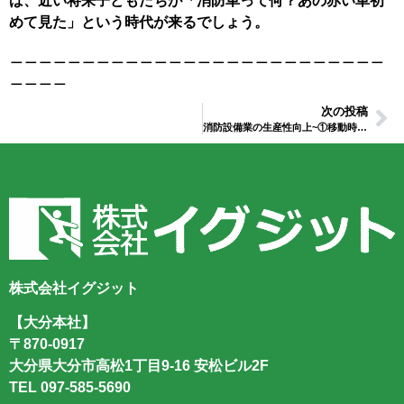
ば、近い将来子どもたちが「消防車って何？あの赤い車初
めて見た」という時代が来るでしょう。
＿＿＿＿＿＿＿＿＿＿＿＿＿＿＿＿＿＿＿＿＿＿＿＿＿＿
＿＿＿＿
次の投稿
消防設備業の生産性向上~①移動時間の削減~
株式会社イグジット
【大分本社】
〒870-0917
大分県大分市高松1丁目9-16 安松ビル2F
TEL
097-585-5690